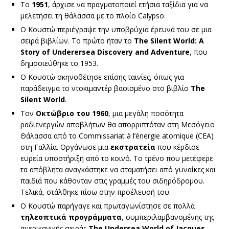
Το
1951
, άρχισε να πραγματοποιεί ετήσια ταξίδια για να
μελετήσει τη θάλασσα με το πλοίο Calypso.
Ο Κουστώ περιέγραψε την υποβρύχια έρευνά του σε μια
σειρά βιβλίων. Το πρώτο ήταν το
The Silent World: A
Story of Underersea Discovery and Adventure
, που
δημοσιεύθηκε το 1953.
Ο Κουστώ σκηνοθέτησε επίσης ταινίες, όπως για
παράδειγμα το ντοκιμαντέρ βασισμένο στο βιβλίο
The
Silent
World
.
Τον
Οκτώβριο του 1960
, μια μεγάλη ποσότητα
ραδιενεργών αποβλήτων θα απορριπτόταν στη Μεσόγειο
Θάλασσα από το Commissariat à l’énergie atomique (CEA)
στη Γαλλία. Οργάνωσε μια
εκστρατεία
που κέρδισε
ευρεία υποστήριξη από το κοινό. Το τρένο που μετέφερε
τα απόβλητα αναγκάστηκε να σταματήσει από γυναίκες και
παιδιά που κάθονταν στις γραμμές του σιδηρόδρομου.
Τελικά, στάλθηκε πίσω στην προέλευσή του.
Ο Κουστώ παρήγαγε και πρωταγωνίστησε σε πολλά
τηλεοπτικά προγράμματα
, συμπεριλαμβανομένης της
αμερικανικής σειράς
The
Undersea
World
of
Jacques