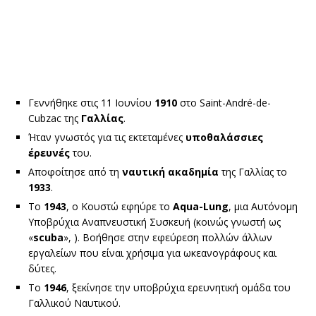
Γεννήθηκε στις 11 Ιουνίου
1910
στο Saint-André-de-
Cubzac της
Γαλλίας
.
Ήταν γνωστός για τις εκτεταμένες
υποθαλάσσιες
έρευνές
του.
Αποφοίτησε από τη
ναυτική ακαδημία
της Γαλλίας το
1933
.
Το
1943
, ο Κουστώ εφηύρε το
Aqua
-Lung
, μια Αυτόνομη
Υποβρύχια Αναπνευστική Συσκευή (κοινώς γνωστή ως
«
scuba
», ). Βοήθησε στην εφεύρεση πολλών άλλων
εργαλείων που είναι χρήσιμα για ωκεανογράφους και
δύτες.
Το
1946
, ξεκίνησε την υποβρύχια ερευνητική ομάδα του
Γαλλικού Ναυτικού.