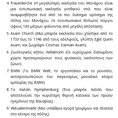
Frauenkirche (Η μεγαλύτερη εκκλησία του Μονάχου είναι
μια εντυπωσιακή εκκλησία γοτθικού στιλ που είναι
αναμφισβήτητα ένα από τα πιο διάσημα ορόσημα της
πόλης του Μονάχου. Οι εντυπωσιακοί θολωτοί πύργοι
ύψους 100 μέτρων φαίνονται από μεγάλη απόσταση).
Asam Church (Μια μπαρόκ εκκλησία που χτίστηκε από το
1733 έως το 1746 από τους αδελφούς, γλύπτη Egid Quirin
Asam, και ζωγράφο Cosmas Damian Asam).
Ζωολογικός κήπος Hellabrunn (Οι ευρύχωροι δασωμένοι
χώροι προσομοιώνουν τους φυσικούς οικότοπους των
ζώων).
BMW (Το BMW Welt, το εργοστάσιο και το μουσείο,
αντιπροσωπεύουν τον παγκοσμίως μοναδικό κόσμο
εμπειρίας της BMW).
Το παλάτι Nymphenburg (Ένα μπαρόκ παλάτι που
αποτελούσε την κυριότερη θερινή κατοικία των πρώην
ηγεμόνων της Βαυαρίας).
Viktualienmarkt (Μια υπαίθρια αγορά τροφίμων και πλατεία
στο κέντρο της πόλης).