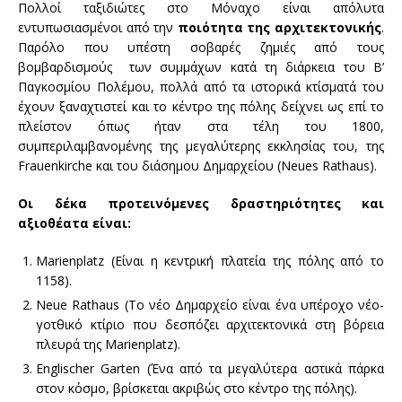
Πολλοί ταξιδιώτες στο Μόναχο είναι απόλυτα
εντυπωσιασμένοι από την
ποιότητα της αρχιτεκτονικής
.
Παρόλο που υπέστη σοβαρές ζημιές από τους
βομβαρδισμούς των συμμάχων κατά τη διάρκεια του Β’
Παγκοσμίου Πολέμου, πολλά από τα ιστορικά κτίσματά του
έχουν ξαναχτιστεί και το κέντρο της πόλης δείχνει ως επί το
πλείστον όπως ήταν στα τέλη του 1800,
συμπεριλαμβανομένης της μεγαλύτερης εκκλησίας του, της
Frauenkirche και του διάσημου Δημαρχείου (Neues Rathaus).
Οι δέκα προτεινόμενες δραστηριότητες και
αξιοθέατα είναι:
Marienplatz (Είναι η κεντρική πλατεία της πόλης από το
1158).
Neue Rathaus (Το νέο Δημαρχείο είναι ένα υπέροχο νέο-
γοτθικό κτίριο που δεσπόζει αρχιτεκτονικά στη βόρεια
πλευρά της Marienplatz).
Englischer Garten (Ένα από τα μεγαλύτερα αστικά πάρκα
στον κόσμο, βρίσκεται ακριβώς στο κέντρο της πόλης).