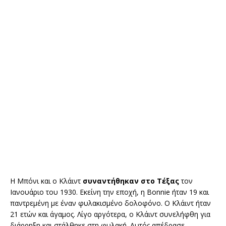
Η Μπόνι και ο Κλάιντ
συναντήθηκαν στο Τέξας
τον
Ιανουάριο του 1930. Εκείνη την εποχή, η Bonnie ήταν 19 και
παντρεμένη με έναν φυλακισμένο δολοφόνο. Ο Κλάιντ ήταν
21 ετών και άγαμος. Λίγο αργότερα, ο Κλάιντ συνελήφθη για
διάρρηξη και στάλθηκε στη φυλακή. Αυτός απέδρασε