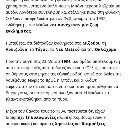
χρησιμοποιώντας ένα όπλο που η Μπόνι πέρασε λαθραία σε
αυτόν. Αργότερα συνελήφθη και στάλθηκε πίσω στη φυλακή.
Ο Κλάιντ αποφυλακίστηκε τον Φεβρουάριο του 1932,
ενώθηκε με την Μπόνι
και συνέχισαν μία ζωή
εγκλήματος
.
Πιστεύεται ότι διέπραξαν εγκλήματα στο
Μιζούρι
, τη
Λουιζιάνα
, το
Τέξας
, το
Νέο Μεξικό
και την
Οκλαχόμα
.
Πριν την αυγή στις 23 Μαΐου
1934
, μια ομάδα αποτελούμενη
από αστυνομικούς από τη Λουιζιάνα και το Τέξας, κρύφτηκε
σε θάμνους κατά μήκος της εθνικής οδού κοντά στο Sailes της
Λουιζιάνας. Νωρίς το πρωί, η Μπόνι και ο Κλάιντ
εμφανίστηκαν σε ένα αυτοκίνητο και όταν προσπάθησαν να
διαφύγουν, οι αστυνομικοί άνοιξαν πυρ. Η Μπόνι και ο
Κλάιντ σκοτώθηκαν από τα πυρά.
Μέχρι τον θάνατο τους το 1934, πιστεύεται ότι είχαν
διαπράξει
13 δολοφονίες
(συμπεριλαμβανομένων 9
αστυνομικών) και αρκετές
ληστείες
και
διαρρήξεις
.