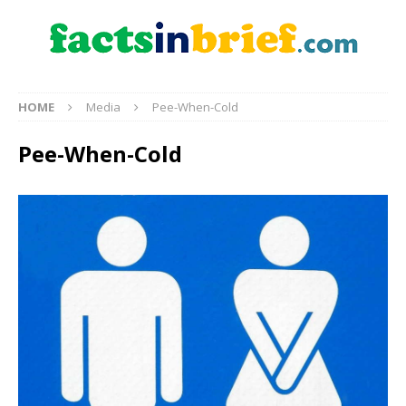
HOME
Media
Pee-When-Cold
Pee-When-Cold