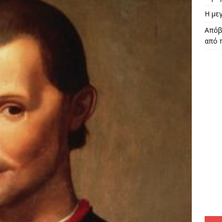
Η μεγ
Απόβ
από 