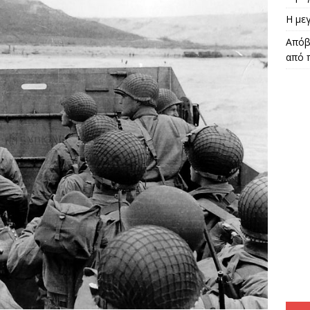
Η μεγ
Απόβ
από 